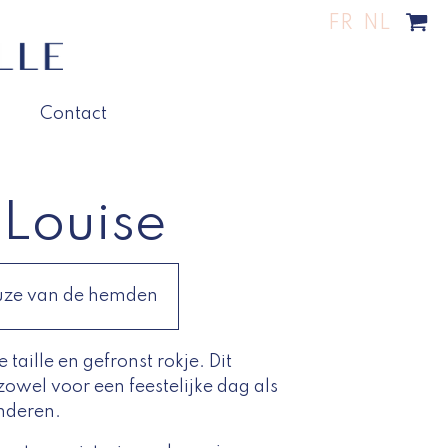
FR
NL
Contact
 Louise
uze van de hemden
taille en gefronst rokje. Dit
 zowel voor een feestelijke dag als
nderen.