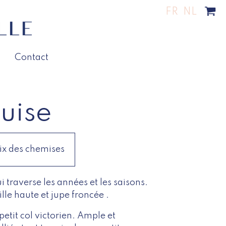
FR
NL
Contact
uise
ix des chemises
 traverse les années et les saisons.
ille haute et jupe froncée .
tit col victorien. Ample et