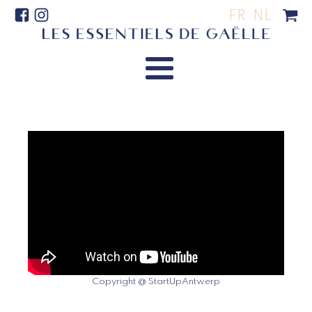
FR
NL
Copyright @ StartUpAntwerp