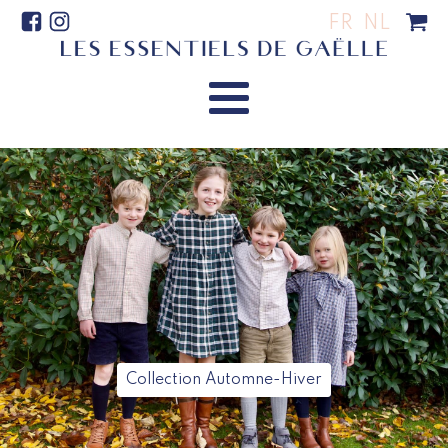
FR
NL
Collection Automne-Hiver