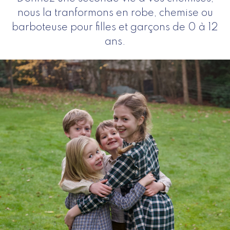
nous la tranformons en robe, chemise ou
barboteuse pour filles et garçons de 0 à 12
ans.